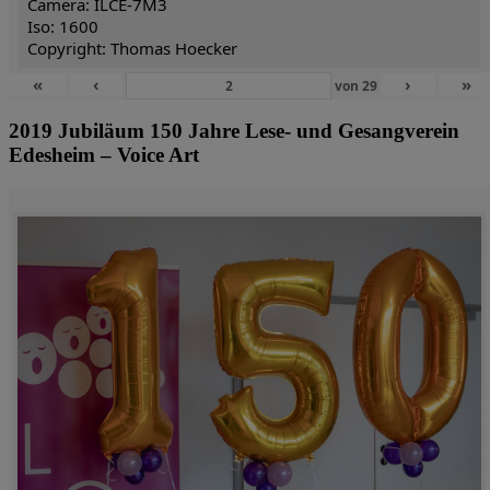
Camera: ILCE-7M3
Iso: 1600
Copyright: Thomas Hoecker
«
‹
›
»
von
29
2019 Jubiläum 150 Jahre Lese- und Gesangverein
Edesheim – Voice Art