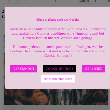
«
‹
›
von
29
2017 Chorkonzert „It´s Raining Men“ im
Gewölbekeller „Goldener Engel“ Edesheim
Schau mal kurz nach den Cookies
2017-Sommerkonzert 037
Auch diese Seite nutzt mehrere Arten von Cookies. Technische
und funktionale Cookies benötigen wir zwingend, damit bei
Deinem Besuch unserer Website alles gelingt.
Du kannst jederzeit – auch später noch – festlegen, welche
Cookies Du zulassen willst und welche nicht (mehr dazu unter
„Cookie-Settings“).
VERSTANDEN
COOKIE SETTINGS
ABLEHNEN
Datenschutzhinweise