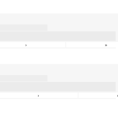
›
»
›