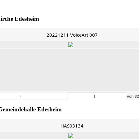
kirche Edesheim
20221211 VoiceArt 007
‹
von
3
Gemeindehalle Edesheim
HAS03134