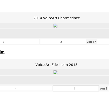
2014 VoiceArt Chormatinee
‹
von
17
eim
Voice Art Edesheim 2013
‹
von
3