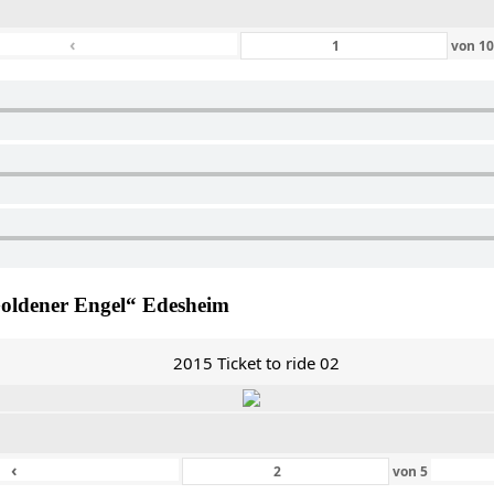
‹
von
1
Goldener Engel“ Edesheim
2015 Ticket to ride 02
‹
von
5