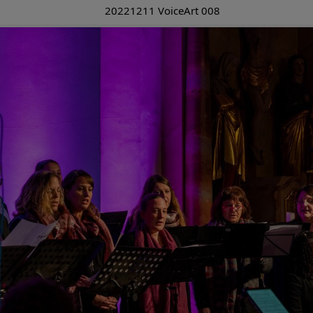
20221211 VoiceArt 008