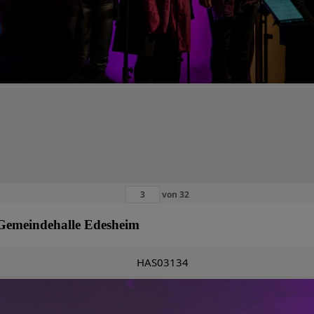
von
32
Gemeindehalle Edesheim
HAS03134