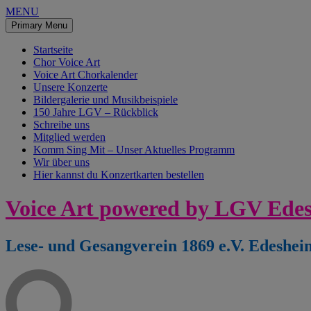
MENU
Primary Menu
Startseite
Chor Voice Art
Voice Art Chorkalender
Unsere Konzerte
Bildergalerie und Musikbeispiele
150 Jahre LGV – Rückblick
Schreibe uns
Mitglied werden
Komm Sing Mit – Unser Aktuelles Programm
Wir über uns
Hier kannst du Konzertkarten bestellen
Skip
Voice Art powered by LGV Ede
to
content
Lese- und Gesangverein 1869 e.V. Edeshei