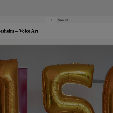
von
29
esheim – Voice Art