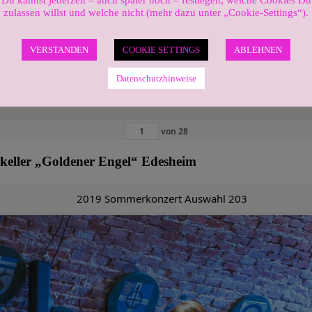
Du kannst jederzeit – auch später noch – festlegen, welche Cookies Du
zulassen willst und welche nicht (mehr dazu unter „Cookie-Settings“).
VERSTANDEN
COOKIE SETTINGS
ABLEHNEN
Datenschutzhinweise
von
28
ekeller „Goldener Engel“ Edesheim
2019 Sommerkonzert Auswahl 203