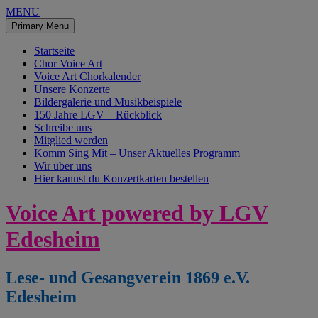
MENU
Primary Menu
Startseite
Chor Voice Art
Voice Art Chorkalender
Unsere Konzerte
Bildergalerie und Musikbeispiele
150 Jahre LGV – Rückblick
Schreibe uns
Mitglied werden
Komm Sing Mit – Unser Aktuelles Programm
Wir über uns
Hier kannst du Konzertkarten bestellen
Skip
Voice Art powered by LGV
to
content
Edesheim
Lese- und Gesangverein 1869 e.V.
Edesheim