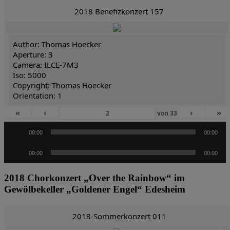
2018 Benefizkonzert 157
Author: Thomas Hoecker
Aperture: 3
Camera: ILCE-7M3
Iso: 5000
Copyright: Thomas Hoecker
Orientation: 1
«
‹
›
»
von
33
Audio-
00:00
00:00
Player
Audio-
00:00
00:00
Player
2018 Chorkonzert „Over the Rainbow“ im
Gewölbekeller „Goldener Engel“ Edesheim
2018-Sommerkonzert 011