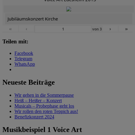
Jubiläumskonzert Kirche
«
‹
›
»
von
3
Teilen mit:
Facebook
Telegram
WhatsApp
Neueste Beiträge
Wir gehen in die Sommerpause
Heiß – Heißer – Konzert
Musicals – Probephase geht los
Wir rollen den roten Teppich aus!
Benefizkonzert 2024
Musikbeispiel 1 Voice Art