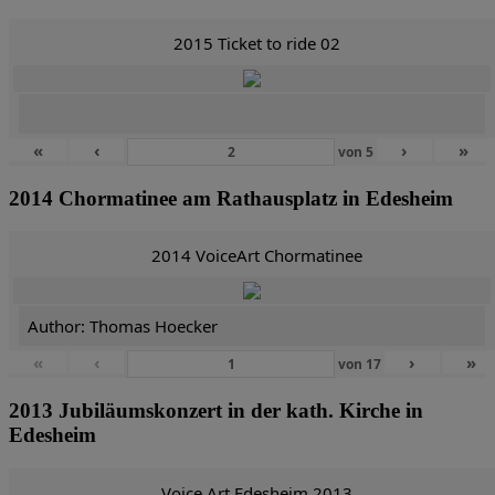
2015 Ticket to ride 02
«
‹
›
»
von
5
2014 Chormatinee am Rathausplatz in Edesheim
2014 VoiceArt Chormatinee
Author: Thomas Hoecker
«
‹
›
»
von
17
2013 Jubiläumskonzert in der kath. Kirche in
Edesheim
Voice Art Edesheim 2013