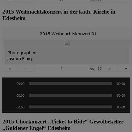
2015 Weihnachtskonzert in der kath. Kirche in
Edesheim
2015 Weihnachtskonzert 01
Photographer:
Jasmin Flaig
«
‹
›
»
von
10
Audio-
00:00
00:00
Player
Audio-
00:00
00:00
Player
Audio-
00:00
00:00
Player
2015 Chorkonzert „Ticket to Ride“ Gewölbekeller
„Goldener Engel“ Edesheim