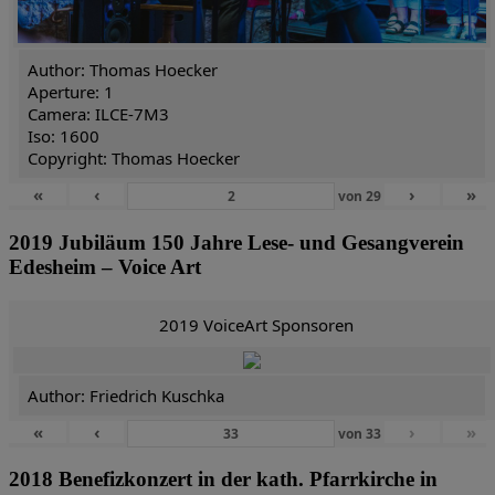
Author: Thomas Hoecker
Aperture: 1
Camera: ILCE-7M3
Iso: 1600
Copyright: Thomas Hoecker
«
‹
›
»
von
29
2019 Jubiläum 150 Jahre Lese- und Gesangverein
Edesheim – Voice Art
2019 VoiceArt Sponsoren
Author: Friedrich Kuschka
«
‹
›
»
von
33
2018 Benefizkonzert in der kath. Pfarrkirche in