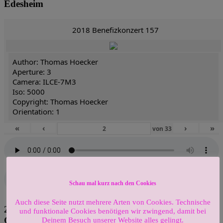
Edesheim
2018 Benefizkonzert 157
Author: Thomas Hoecker
Aperture: 3
Camera: ILCE-7M3
Iso: 5000
Copyright: Thomas Hoecker
Orientation: 1
«
‹
›
»
von
33
Schau mal kurz nach den Cookies
Auch diese Seite nutzt mehrere Arten von Cookies. Technische
2018 Chorkonzert „Over the Rainbow“ im
und funktionale Cookies benötigen wir zwingend, damit bei
Gewölbekeller „Goldener Engel“ Edesheim
Deinem Besuch unserer Website alles gelingt.