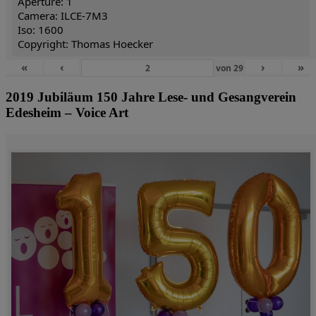
Aperture: 1
Camera: ILCE-7M3
Iso: 1600
Copyright: Thomas Hoecker
«
‹
›
»
von
29
2019 Jubiläum 150 Jahre Lese- und Gesangverein
Edesheim – Voice Art