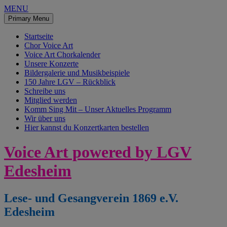
MENU
Primary Menu
Startseite
Chor Voice Art
Voice Art Chorkalender
Unsere Konzerte
Bildergalerie und Musikbeispiele
150 Jahre LGV – Rückblick
Schreibe uns
Mitglied werden
Komm Sing Mit – Unser Aktuelles Programm
Wir über uns
Hier kannst du Konzertkarten bestellen
Skip
Voice Art powered by LGV
to
content
Edesheim
Lese- und Gesangverein 1869 e.V.
Edesheim