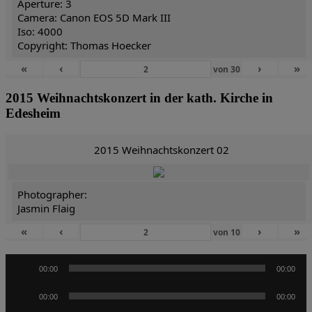
Aperture: 3
Camera: Canon EOS 5D Mark III
Iso: 4000
Copyright: Thomas Hoecker
«
‹
›
»
von
30
2015 Weihnachtskonzert in der kath. Kirche in
Edesheim
2015 Weihnachtskonzert 02
Photographer:
Jasmin Flaig
«
‹
›
»
von
10
Audio-
00:00
00:00
Player
Audio-
00:00
00:00
Player