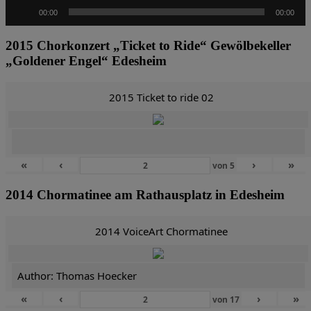
Audio-
00:00
00:00
Player
2015 Chorkonzert „Ticket to Ride“ Gewölbekeller
„Goldener Engel“ Edesheim
2015 Ticket to ride 02
«
‹
›
»
von
5
2014 Chormatinee am Rathausplatz in Edesheim
2014 VoiceArt Chormatinee
Author: Thomas Hoecker
«
‹
›
»
von
17