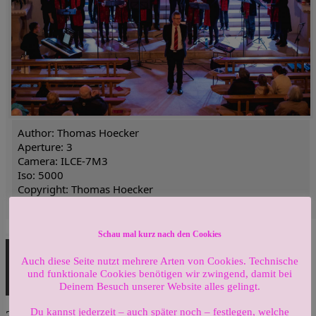
Author: Thomas Hoecker
Aperture: 3
Camera: ILCE-7M3
Iso: 5000
Copyright: Thomas Hoecker
Orientation: 1
«
‹
›
»
von
33
Schau mal kurz nach den Cookies
Audio-
00:00
00:00
Player
Auch diese Seite nutzt mehrere Arten von Cookies. Technische
Audio-
und funktionale Cookies benötigen wir zwingend, damit bei
00:00
00:00
Player
Deinem Besuch unserer Website alles gelingt.
Du kannst jederzeit – auch später noch – festlegen, welche
2018 Chorkonzert „Over the Rainbow“ im