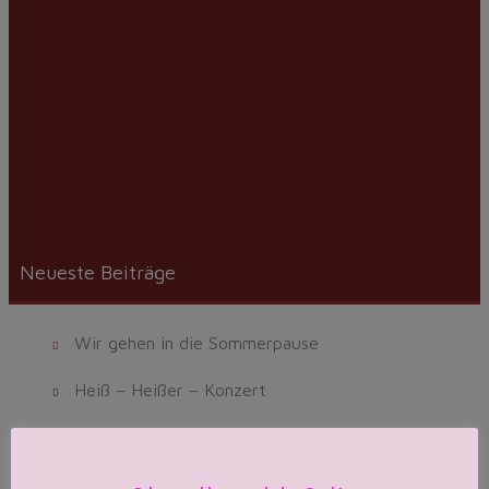
So, das sind wir und du fehlst jetzt noch bei uns!
Und so kannst du uns erreichen:
info@lgv-edesheim.de
Teilen mit:
Neueste Beiträge
Wir gehen in die Sommerpause
Heiß – Heißer – Konzert
Musicals – Probephase geht los
Wir rollen den roten Teppich aus!