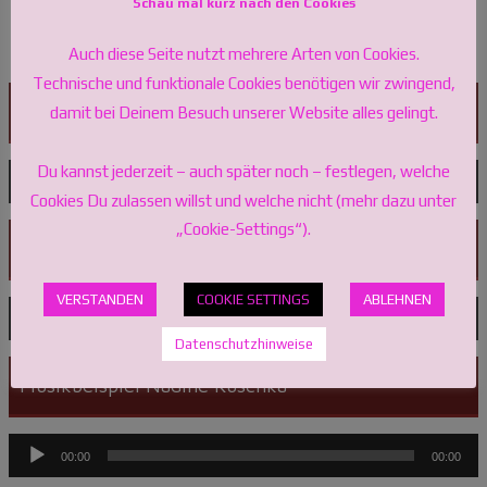
Schau mal kurz nach den Cookies
Benefizkonzert 2024
Auch diese Seite nutzt mehrere Arten von Cookies.
Technische und funktionale Cookies benötigen wir zwingend,
Musikbeispiel 1 Voice Art
damit bei Deinem Besuch unserer Website alles gelingt.
Du kannst jederzeit – auch später noch – festlegen, welche
Audio-
00:00
00:00
Player
Cookies Du zulassen willst und welche nicht (mehr dazu unter
„Cookie-Settings“).
Musikbeispiel 2 Voice Art
VERSTANDEN
COOKIE SETTINGS
ABLEHNEN
Audio-
00:00
00:00
Player
Datenschutzhinweise
Musikbeispiel Nadine Kuschka
Audio-
00:00
00:00
Player