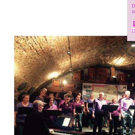
D
z
D