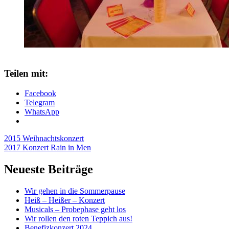
Teilen mit:
Facebook
Telegram
WhatsApp
Beitragsnavigation
2015 Weihnachtskonzert
2017 Konzert Rain in Men
Neueste Beiträge
Wir gehen in die Sommerpause
Heiß – Heißer – Konzert
Musicals – Probephase geht los
Wir rollen den roten Teppich aus!
Benefizkonzert 2024