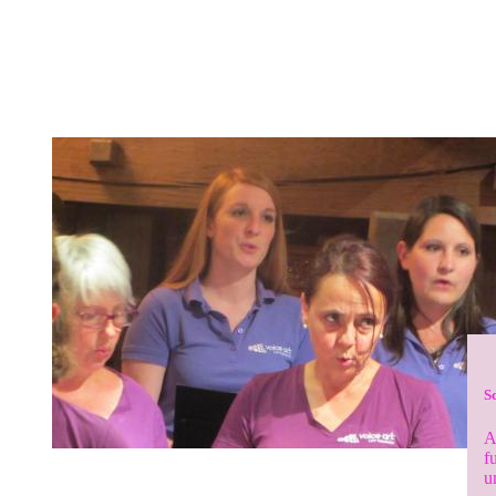
S
A
f
u