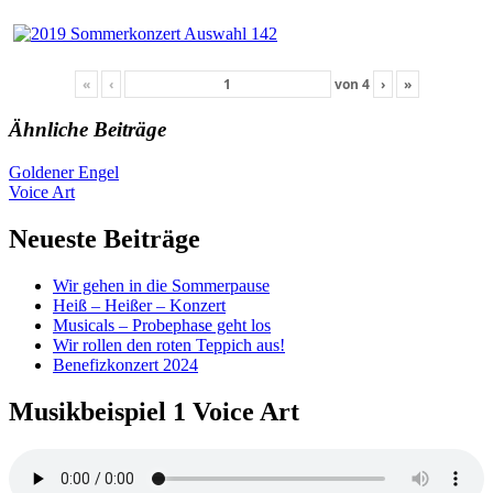
«
‹
von
4
›
»
Ähnliche Beiträge
Beitragsnavigation
Goldener Engel
Voice Art
Neueste Beiträge
Wir gehen in die Sommerpause
Heiß – Heißer – Konzert
Musicals – Probephase geht los
Wir rollen den roten Teppich aus!
Benefizkonzert 2024
Musikbeispiel 1 Voice Art