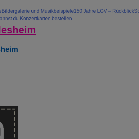
e
Bildergalerie und Musikbeispiele
150 Jahre LGV – Rückblick
Sc
kannst du Konzertkarten bestellen
desheim
sheim