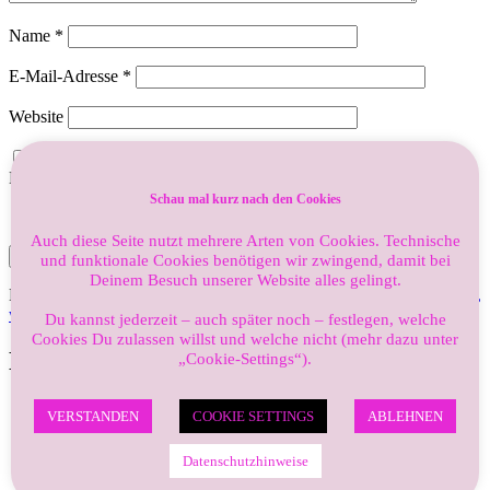
Name
*
E-Mail-Adresse
*
Website
Benachrichtige mich über nachfolgende Kommentare via E-
Mail.
Schau mal kurz nach den Cookies
Benachrichtige mich über neue Beiträge via E-Mail.
Auch diese Seite nutzt mehrere Arten von Cookies. Technische
und funktionale Cookies benötigen wir zwingend, damit bei
Deinem Besuch unserer Website alles gelingt.
Diese Website verwendet Akismet, um Spam zu reduzieren.
Erfahre,
wie deine Kommentardaten verarbeitet werden.
Du kannst jederzeit – auch später noch – festlegen, welche
Cookies Du zulassen willst und welche nicht (mehr dazu unter
Neueste Beiträge
„Cookie-Settings“).
Wir gehen in die Sommerpause
VERSTANDEN
COOKIE SETTINGS
ABLEHNEN
Heiß – Heißer – Konzert
Musicals – Probephase geht los
Datenschutzhinweise
Wir rollen den roten Teppich aus!
Benefizkonzert 2024