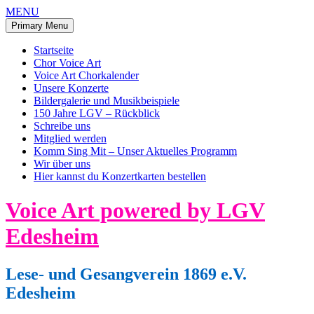
MENU
Primary Menu
Startseite
Chor Voice Art
Voice Art Chorkalender
Unsere Konzerte
Bildergalerie und Musikbeispiele
150 Jahre LGV – Rückblick
Schreibe uns
Mitglied werden
Komm Sing Mit – Unser Aktuelles Programm
Wir über uns
Hier kannst du Konzertkarten bestellen
Skip
Voice Art powered by LGV
to
content
Edesheim
Lese- und Gesangverein 1869 e.V.
Edesheim