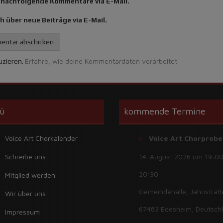
 nachfolgende Kommentare via E-Mail.
h über neue Beiträge via E-Mail.
Erfahre, wie deine Kommentardaten verarbeitet
uzieren.
Alternative:
ü
kommende Termine
Voice Art Chorkalender
Voice Art Chorprobe
Schreibe uns
14. August 2026 um 19:00
20:30
Mitglied werden
Gemeindehalle, Jahnstraß
Wir über uns
67483 Edesheim, Deutsch
Impressum