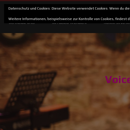
Datenschutz und Cookies: Diese Website verwendet Cookies. Wenn du die 
STARTSEITE
CHOR VOICE ART
VOICE ART CHORK
Weitere Informationen, beispielsweise zur Kontrolle von Cookies, findest d
SCHREIBE UNS
MITGLIED WERDEN
KOMM SING M
Skip
to
content
Voic