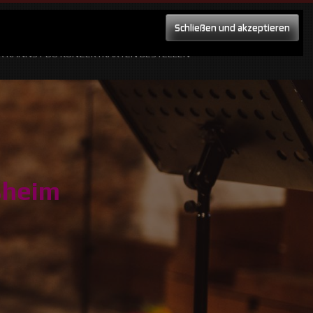
IKBEISPIELE
150 JAHRE LGV – RÜCKBLICK
ER KANNST DU KONZERTKARTEN BESTELLEN
sheim