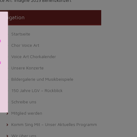
ice Art: Imagine 2023 Benefizkonzert
zu
regeln.
avigation
Startseite
h
Chor Voice Art
Voice Art Chorkalender
u
Unsere Konzerte
Bildergalerie und Musikbeispiele
150 Jahre LGV – Rückblick
Schreibe uns
Mitglied werden
Komm Sing Mit – Unser Aktuelles Programm
Wir über uns