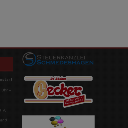
nstart
 Uhr –
e 9,
land