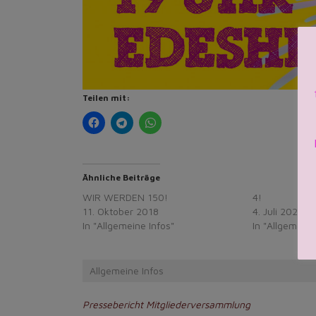
Teilen mit:
Ähnliche Beiträge
WIR WERDEN 150!
4!
11. Oktober 2018
4. Juli 2023
In "Allgemeine Infos"
In "Allgemeine
Allgemeine Infos
Beitragsnavigation
Pressebericht Mitgliederversammlung