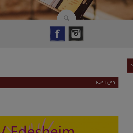
N
IsaSch_90