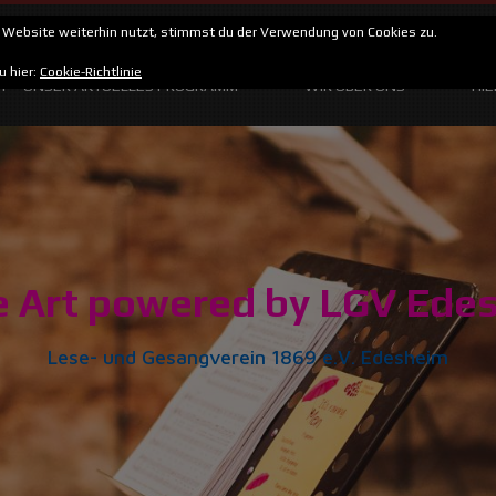
Website weiterhin nutzt, stimmst du der Verwendung von Cookies zu.
ALENDER
UNSERE KONZERTE
BILDERGALERIE UND MUS
u hier:
Cookie-Richtlinie
IT – UNSER AKTUELLES PROGRAMM
WIR ÜBER UNS
HI
e Art powered by LGV Ede
Lese- und Gesangverein 1869 e.V. Edesheim